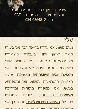
GETTING STARTED”
עירית בר-און רבי מטפלת זוגית
ומשפחתית מומחית ב CBT
נייד 054-4864812
עלי
נעים מאוד, אני עירית בר-און רבי. אני בעלת
תואר
ראשון ושני בעבודה סוציאלית
מ
אוניברסיטת תל אביב. את התואר השני
השלמתי במגמת טיפול זוגי ומשפחתי. אני
מטפלת זוגית ומשפחתית מוסמכת
מטעם
האגודה הישראלית לטיפול זוגי ומשפחתי.
בנוסף, אני
מטפלת מומחית ומדריכה
מוסמכת ב CBT
,
בוגרת התכנית
לטיפול
בגישה פסיכואנליטית
וכמו כן אני