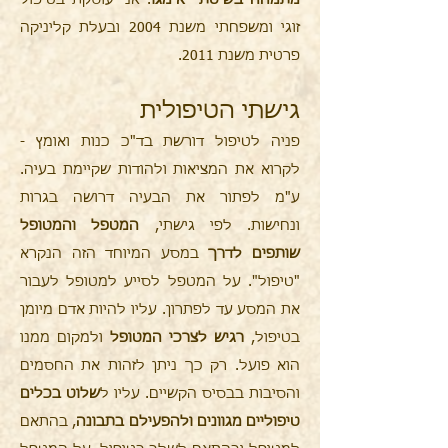
מתמחה בשיטת אימגו
. אני עוסקת בטיפול
זוגי ומשפחתי משנת 2004 ובעלת קליניקה
פרטית משנת 2011.
גישתי הטיפולית
פניה לטיפול דורשת בד"כ כנות ואומץ -
לקרוא את המציאות ולהודות שקיימת בעיה.
ע"מ לפתור את הבעיה דרושה בגרות
ונחישות. לפי גישתי,
המטפל והמטופל
שותפים לדרך
במסע המיוחד הזה הנקרא
"טיפול". על המטפל לסייע למטופל לעבור
את המסע עד לפתרון. עליו להיות אדם מיומן
בטיפול,
רגיש לצרכי המטופל
ולמקום ממנו
הוא פועל. רק כך ניתן לזהות את החסמים
והסיבות בבסיס הקשיים. עליו ל
שלוט בכלים
טיפוליים מגוונים ולהפעילם בתבונה
, בהתאם