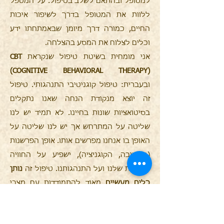
למטופל ובהתאם לשלב בטיפול. על המטפל
ללוות את המטופל בדרך לשיפור איכות
החיים, כמורה דרך מיומן שבאמתחתו ידע
וכלים לצלוח את המסע בהצלחה.
אני מומחית בשיטת טיפול שנקראת
CBT
(COGNITIVE BEHAVIORAL THERAPY)
ובעברית: טיפול קוגניטיבי התנהגותי. טיפול
זה יוצא מנקודת הנחה שאנו נתקלים
בסיטואציות שונות בחיינו. לא תמיד יש לנו
שליטה על המתרחש אך יש לנו שליטה על
האופן בו אנחנו מפרשים אותו. אופן הפרשנות
(החשיבה, הקוגניציה), ישפיע על החוויה
הרגשית שלנו ועל התנהגותנו. טיפול זה
נותן
כלים מעשיים
מאוד להתמודדות עם מצבי
חיים שונים וכמובן מצבי חיים בזוגיות
ובהורות. טיפול CBT הוא טיפול שמלווה