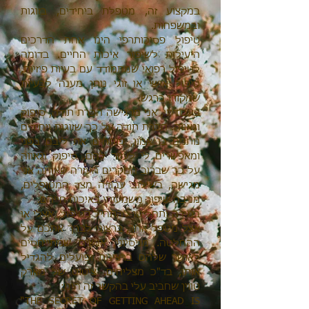
במקצוע זה, מטפלת ביחידים, בזוגות
ובמשפחות.
טיפול פסיכותרפי הינו אחת הדרכים
היעילות לשיפור איכות החיים. בדומה
לטיפול רפואי שמתמודד עם בעיות פיזיות,
טיפול אישי או זוגי נותן מענה לבעיות
שמקורן ברגש.
בעבודתי, אני מרגישה הכרת תודה, סיפוק
וגאווה. הכרת תודה על כך שזוגות ויחידים
נותנים בי אמון, פותחים את ליבם בפני
ומאפשרים לי לעזור להם. סיפוק וגאווה
על כך שברוב המקרים העזרה שאותה אני
מגישה, בשילוב עבודה מצד המטופלים,
מניבה שיפור משמעותי באיכות חייהם.
במידה ותחליטו להתחיל בטיפול, אצלי או
אצל מטפל אחר, ברצוני לברך אתכם על
ההחלטה. מניסיוני, אנשים שמתייחסים
לאושר שלהם ברצינות ופועלים להגדיל
אותו, בד"כ מצליחים. ציטוט של מארק
טווין שחביב עלי בהקשר זה הינו:
“THE SECRET OF GETTING AHEAD IS