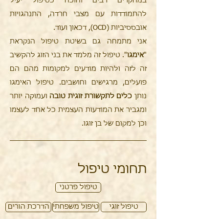
במחקרים רבים והוכח כטיפול יעיל
להתמודדות עם מצבי חרדה, התנהגויות
אובססיביות (OCD), דכאון ועוד.
אני מתמחה גם בשיטת טיפול הנקראת
"
אימגו
". טיפול זה מלמד את בני הזוג להקשיב
זה לזה ולהיות מודעים למקומות מהם הם
פועלים, מרגישים וחושבים. טיפול האימגו
נותן
כלים לתקשורת זוגית טובה
ועמוקה יותר
ומגביר את המודעות העצמית כל אחד לעצמו
וכן למקום של בן זוגו.
תחומי טיפול
טיפול פרטני
טיפול זוגי
טיפול משפחתי
הדרכת הורים