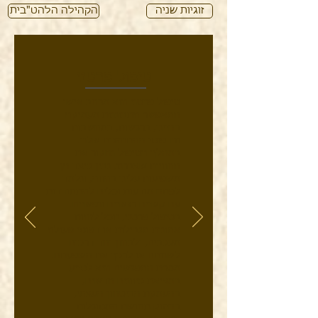
זוגיות שניה
הקהילה הלהט"בית
טיפול פרטני
טיפול פרטני הוא מרחב אישי
המאפשר התבוננות מעמיקה
בחיינו, ברגשות, במחשבות
ובדפוסי ההתנהגות שלנו.
במהלך הטיפול נחקור את
החוויות שצברנו, נבין כיצד הן
משפיעות עלינו בהווה, ונלמד
לפתח מודעות וכלים להתמודדות
עם קשיים רגשיים ונפשיים.
בטיפול פרטני, נוכל לזהות
אמונות מגבילות או דפוסי פעולה
מעכבים, ולבחון יחד דרכים
לשנותם או לרכך את השפעתם.
מטרת המפגשים היא לסייע
במציאת כיוונים חדשים,
בהעמקת הביטחון העצמי,
בחיזוק תחושת המסוגלות