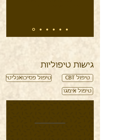
ובהשגת תחושת רווחה נפשית
עמוקה ומשמעותית יותר
.
גישות טיפוליות
טיפול CBT
טיפול פסיכואנליטי
טיפול אימגו
טיפול CBT
CBT הוא ראשי תיבות של
COGNITIVE BEHAVIORAL