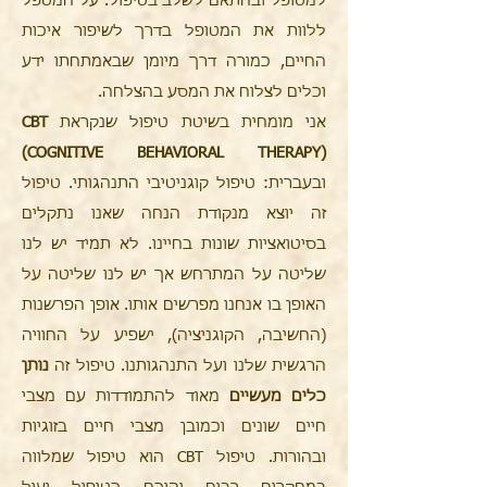
למטופל ובהתאם לשלב בטיפול. על המטפל
ללוות את המטופל בדרך לשיפור איכות
החיים, כמורה דרך מיומן שבאמתחתו ידע
וכלים לצלוח את המסע בהצלחה.
אני מומחית בשיטת טיפול שנקראת
CBT
(COGNITIVE BEHAVIORAL THERAPY)
ובעברית: טיפול קוגניטיבי התנהגותי. טיפול
זה יוצא מנקודת הנחה שאנו נתקלים
בסיטואציות שונות בחיינו. לא תמיד יש לנו
שליטה על המתרחש אך יש לנו שליטה על
האופן בו אנחנו מפרשים אותו. אופן הפרשנות
(החשיבה, הקוגניציה), ישפיע על החוויה
הרגשית שלנו ועל התנהגותנו. טיפול זה
נותן
כלים מעשיים
מאוד להתמודדות עם מצבי
חיים שונים וכמובן מצבי חיים בזוגיות
ובהורות. טיפול CBT הוא טיפול שמלווה