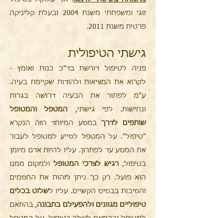
זוגי ומשפחתי משנת 2004 ובעלת קליניקה
פרטית משנת 2011.
גישתי הטיפולית
פניה לטיפול דורשת בד"כ כנות ואומץ -
לקרוא את המציאות ולהודות שקיימת בעיה.
ע"מ לפתור את הבעיה דרושה בגרות
ונחישות. לפי גישתי,
המטפל והמטופל
שותפים לדרך
במסע המיוחד הזה הנקרא
"טיפול". על המטפל לסייע למטופל לעבור
את המסע עד לפתרון. עליו להיות אדם מיומן
בטיפול,
רגיש לצרכי המטופל
ולמקום ממנו
הוא פועל. רק כך ניתן לזהות את החסמים
והסיבות בבסיס הקשיים. עליו ל
שלוט בכלים
טיפוליים מגוונים ולהפעילם בתבונה
, בהתאם