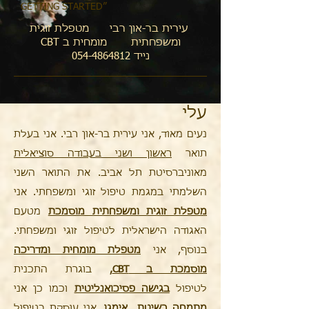
GETTING STARTED”
עירית בר-און רבי מטפלת זוגית
ומשפחתית מומחית ב CBT
נייד 054-4864812
עלי
נעים מאוד, אני עירית בר-און רבי. אני בעלת
תואר
ראשון ושני בעבודה סוציאלית
מאוניברסיטת תל אביב. את התואר השני
השלמתי במגמת טיפול זוגי ומשפחתי. אני
מטפלת זוגית ומשפחתית מוסמכת
מטעם
האגודה הישראלית לטיפול זוגי ומשפחתי.
בנוסף, אני
מטפלת מומחית ומדריכה
מוסמכת ב CBT,
בוגרת התכנית
לטיפול
בגישה פסיכואנליטית
וכמו כן אני
מתמחה בשיטת אימגו
. אני עוסקת בטיפול