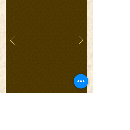
THERAPY ובעברית: טיפול
קוגניטיבי התנהגותי. טיפול זה
יוצא מנקודת הנחה שאנו
נתקלים בסיטואציות שונות
בחיינו. לא תמיד יש לנו שליטה
על המתרחש אך יש לנו שליטה
על האופן בו אנחנו מפרשים
אותו. אופן הפרשנות (החשיבה,
הקוגניציה), ישפיע על החוויה
הרגשית שלנו ועל התנהגותנו.
טיפול זה נותן כלים מעשיים
מאוד להתמודדות עם מצבי חיים
שונים בכלל וכמובן מצבי חיים
בזוגיות ובהורות.
טיפול CBT הוא טיפול שמלווה
במחקרים רבים וידוע כטיפול
יעיל להתמודדות עם מצבי
חרדה, התנהגויות אובססיביות
(OCD), דכאון ועוד.
מטפל CBT מוסמך הוא מי
שקיבל הסמכה לטיפול ע"י
איט"ה, איגוד מטפלי CBT.