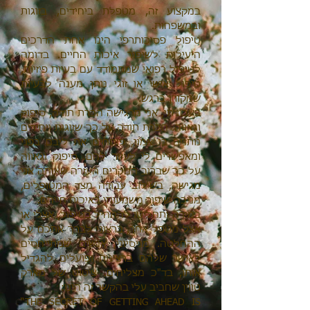
במקצוע זה, מטפלת ביחידים, בזוגות
ובמשפחות.
טיפול פסיכותרפי הינו אחת הדרכים
היעילות לשיפור איכות החיים. בדומה
לטיפול רפואי שמתמודד עם בעיות פיזיות,
טיפול אישי או זוגי נותן מענה לבעיות
שמקורן ברגש.
בעבודתי, אני מרגישה הכרת תודה, סיפוק
וגאווה. הכרת תודה על כך שזוגות ויחידים
נותנים בי אמון, פותחים את ליבם בפני
ומאפשרים לי לעזור להם. סיפוק וגאווה
על כך שברוב המקרים העזרה שאותה אני
מגישה, בשילוב עבודה מצד המטופלים,
מניבה שיפור משמעותי באיכות חייהם.
במידה ותחליטו להתחיל בטיפול, אצלי או
אצל מטפל אחר, ברצוני לברך אתכם על
ההחלטה. מניסיוני, אנשים שמתייחסים
לאושר שלהם ברצינות ופועלים להגדיל
אותו, בד"כ מצליחים. ציטוט של מארק
טווין שחביב עלי בהקשר זה הינו:
“THE SECRET OF GETTING AHEAD IS